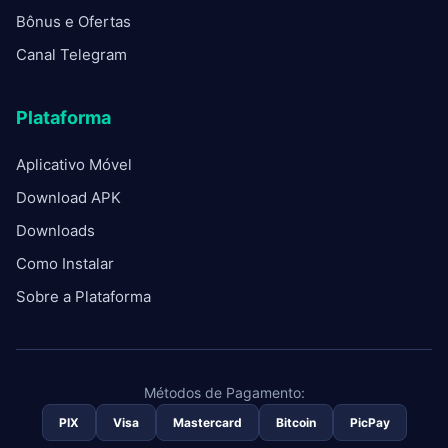
Bônus e Ofertas
Canal Telegram
Plataforma
Aplicativo Móvel
Download APK
Downloads
Como Instalar
Sobre a Plataforma
Métodos de Pagamento:
PIX
Visa
Mastercard
Bitcoin
PicPay