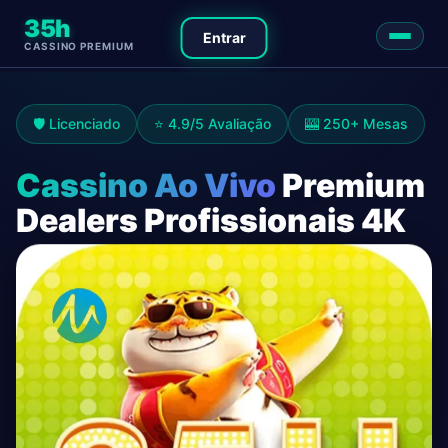
35h
Entrar
CASSINO PREMIUM
🛡️ Licenciado
⭐ 4.9/5 Avaliação
🎰 250+ Mesas
Cassino Ao Vivo
Premium
Dealers Profissionais 4K