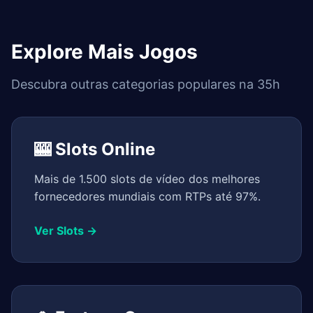
Explore Mais Jogos
Descubra outras categorias populares na 35h
🎰 Slots Online
Mais de 1.500 slots de vídeo dos melhores
fornecedores mundiais com RTPs até 97%.
Ver Slots →