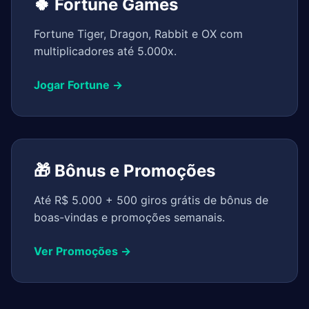
🍀 Fortune Games
Fortune Tiger, Dragon, Rabbit e OX com
multiplicadores até 5.000x.
Jogar Fortune →
🎁 Bônus e Promoções
Até R$ 5.000 + 500 giros grátis de bônus de
boas-vindas e promoções semanais.
Ver Promoções →