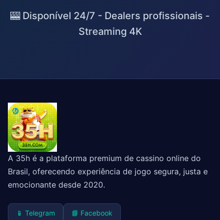
🎰 Disponível 24/7 - Dealers profissionais -
Streaming 4K
A 35h é a plataforma premium de cassino online do
Brasil, oferecendo experiência de jogo segura, justa e
emocionante desde 2020.
📱 Telegram
📘 Facebook