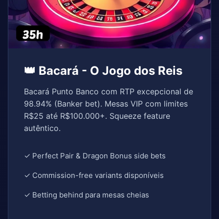
👑 Bacará - O Jogo dos Reis
Bacará Punto Banco com RTP excepcional de
98.94% (Banker bet). Mesas VIP com limites
R$25 até R$100.000+. Squeeze feature
autêntico.
✓ Perfect Pair & Dragon Bonus side bets
✓ Commission-free variants disponíveis
✓ Betting behind para mesas cheias