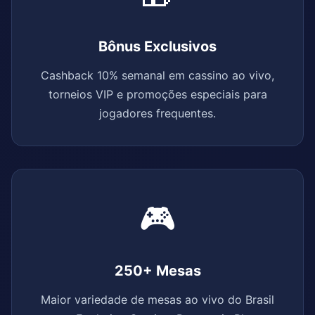
Bônus Exclusivos
Cashback 10% semanal em cassino ao vivo,
torneios VIP e promoções especiais para
jogadores frequentes.
🎮
250+ Mesas
Maior variedade de mesas ao vivo do Brasil