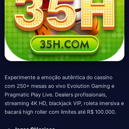
Experimente a emoção autêntica do cassino
com 250+ mesas ao vivo Evolution Gaming e
Pragmatic Play Live. Dealers profissionais,
streaming 4K HD, blackjack VIP, roleta imersiva e
bacará high roller com limites até R$ 100.000.