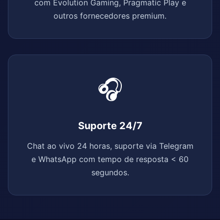
com Evolution Gaming, Pragmatic Play e
outros fornecedores premium.
🎧
Suporte 24/7
Chat ao vivo 24 horas, suporte via Telegram
e WhatsApp com tempo de resposta < 60
segundos.