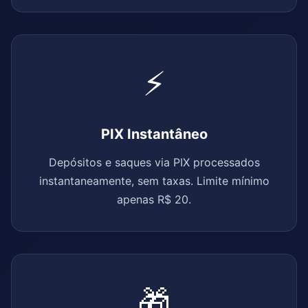
⚡
PIX Instantâneo
Depósitos e saques via PIX processados
instantaneamente, sem taxas. Limite mínimo
apenas R$ 20.
🎁